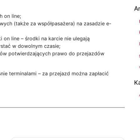
A
 on line;
owych (także za współpasażera) na zasadzie e-
n line – środki na karcie nie ulegają
ystać w dowolnym czasie;
tów potwierdzających prawo do przejazdów
nie terminalami – za przejazd można zapłacić
K