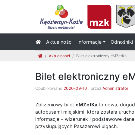
Aktualności
Informacje
Odnośniki
Aktualności
Bilet elektroniczny eMZetKa
Bilet elektroniczny 
Opublikowano
2020-09-10
|
przez
Administrator
Zbliżeniowy bilet
eMZetKa
to nowa, dogodn
autobusami miejskimi, która została urucho
informacje – wizerunek i podstawowe dane o
przysługujących Pasażerowi ulgach.